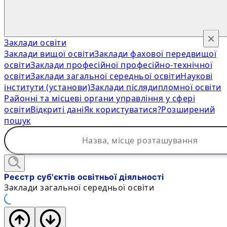
×
Заклади освіти
Заклади вищої освіти
Заклади фахової передвищої
освіти
Заклади професійної професійно-технічної
освіти
Заклади загальної середньої освіти
Наукові
інститути (установи)
Заклади післядипломної освіти
Районні та місцеві органи управління у сфері
освіти
Відкриті дані
Як користуватися?
Розширений
пошук
Реєстр суб'єктів освітньої діяльності
Заклади загальної середньої освіти