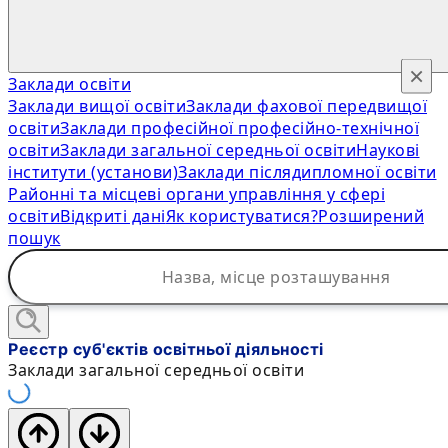
×
Заклади освіти
Заклади вищої освіти
Заклади фахової передвищої
освіти
Заклади професійної професійно-технічної
освіти
Заклади загальної середньої освіти
Наукові
інститути (установи)
Заклади післядипломної освіти
Районні та місцеві органи управління у сфері
освіти
Відкриті дані
Як користуватися?
Розширений
пошук
Реєстр суб'єктів освітньої діяльності
Заклади загальної середньої освіти