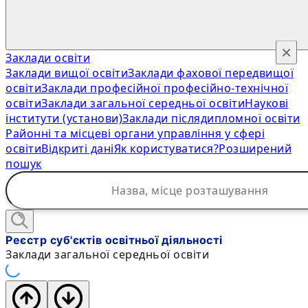
×
Заклади освіти
Заклади вищої освіти
Заклади фахової передвищої
освіти
Заклади професійної професійно-технічної
освіти
Заклади загальної середньої освіти
Наукові
інститути (установи)
Заклади післядипломної освіти
Районні та місцеві органи управління у сфері
освіти
Відкриті дані
Як користуватися?
Розширений
пошук
Реєстр суб'єктів освітньої діяльності
Заклади загальної середньої освіти