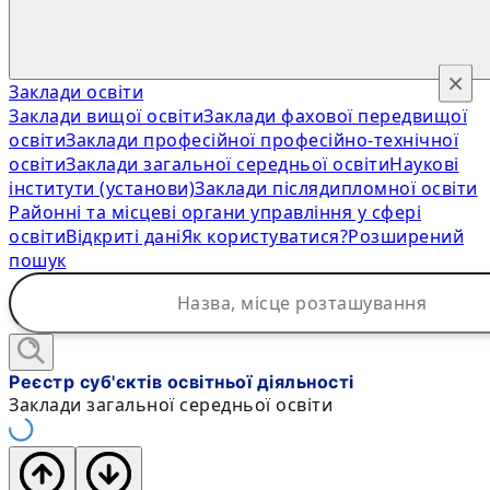
×
Заклади освіти
Заклади вищої освіти
Заклади фахової передвищої
освіти
Заклади професійної професійно-технічної
освіти
Заклади загальної середньої освіти
Наукові
інститути (установи)
Заклади післядипломної освіти
Районні та місцеві органи управління у сфері
освіти
Відкриті дані
Як користуватися?
Розширений
пошук
Реєстр суб'єктів освітньої діяльності
Заклади загальної середньої освіти