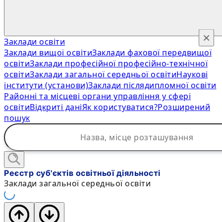
×
Заклади освіти
Заклади вищої освіти
Заклади фахової передвищої
освіти
Заклади професійної професійно-технічної
освіти
Заклади загальної середньої освіти
Наукові
інститути (установи)
Заклади післядипломної освіти
Районні та місцеві органи управління у сфері
освіти
Відкриті дані
Як користуватися?
Розширений
пошук
Реєстр суб'єктів освітньої діяльності
Заклади загальної середньої освіти