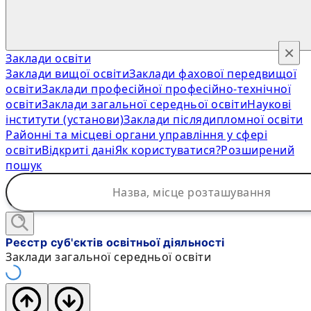
×
Заклади освіти
Заклади вищої освіти
Заклади фахової передвищої
освіти
Заклади професійної професійно-технічної
освіти
Заклади загальної середньої освіти
Наукові
інститути (установи)
Заклади післядипломної освіти
Районні та місцеві органи управління у сфері
освіти
Відкриті дані
Як користуватися?
Розширений
пошук
Реєстр суб'єктів освітньої діяльності
Заклади загальної середньої освіти