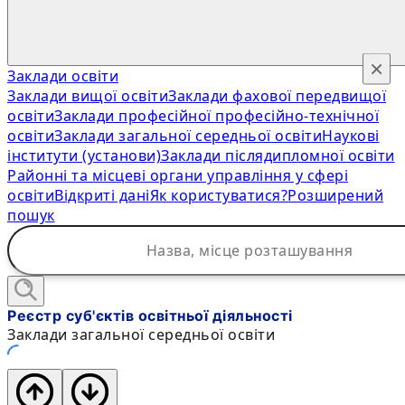
×
Заклади освіти
Заклади вищої освіти
Заклади фахової передвищої
освіти
Заклади професійної професійно-технічної
освіти
Заклади загальної середньої освіти
Наукові
інститути (установи)
Заклади післядипломної освіти
Районні та місцеві органи управління у сфері
освіти
Відкриті дані
Як користуватися?
Розширений
пошук
Реєстр суб'єктів освітньої діяльності
Заклади загальної середньої освіти