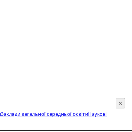
×
и
Заклади загальної середньої освіти
Наукові