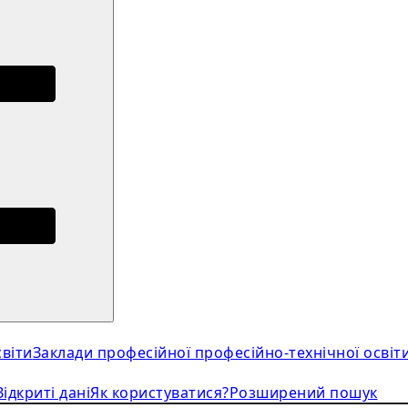
віти
Заклади професійної професійно-технічної освіт
Відкриті дані
Як користуватися?
Розширений пошук