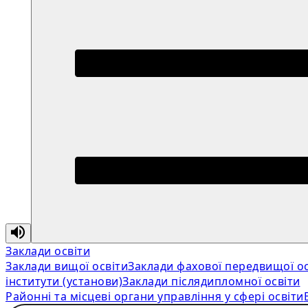
Заклади освіти
Заклади вищої освіти
Заклади фахової передвищої ос
інститути (установи)
Заклади післядипломної освіти
Районні та місцеві органи управління у сфері освіти