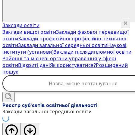
×
Заклади освіти
Заклади вищої освіти
Заклади фахової передвищої
освіти
Заклади професійної професійно-технічної
освіти
Заклади загальної середньої освіти
Наукові
інститути (установи)
Заклади післядипломної освіти
Районні та місцеві органи управління у сфері
освіти
Відкриті дані
Як користуватися?
Розширений
пошук
Реєстр суб'єктів освітньої діяльності
Заклади загальної середньої освіти