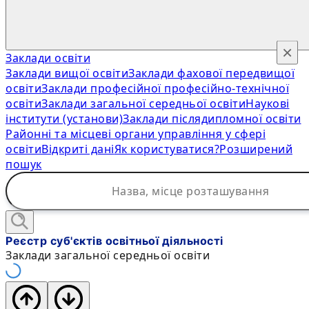
×
Заклади освіти
Заклади вищої освіти
Заклади фахової передвищої
освіти
Заклади професійної професійно-технічної
освіти
Заклади загальної середньої освіти
Наукові
інститути (установи)
Заклади післядипломної освіти
Районні та місцеві органи управління у сфері
освіти
Відкриті дані
Як користуватися?
Розширений
пошук
Реєстр суб'єктів освітньої діяльності
Заклади загальної середньої освіти