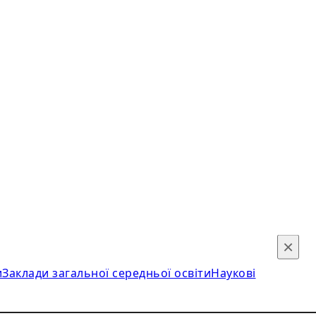
×
и
Заклади загальної середньої освіти
Наукові