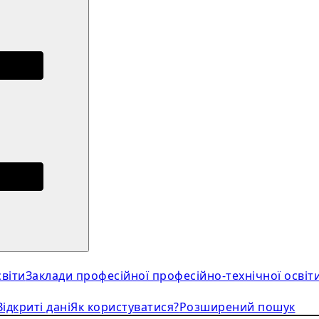
віти
Заклади професійної професійно-технічної освіт
Відкриті дані
Як користуватися?
Розширений пошук