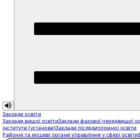
Заклади освіти
Заклади вищої освіти
Заклади фахової передвищої ос
інститути (установи)
Заклади післядипломної освіти
Районні та місцеві органи управління у сфері освіти