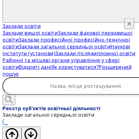
×
Заклади освіти
Заклади вищої освіти
Заклади фахової передвищої
освіти
Заклади професійної професійно-технічної
освіти
Заклади загальної середньої освіти
Наукові
інститути (установи)
Заклади післядипломної освіти
Районні та місцеві органи управління у сфері
освіти
Відкриті дані
Як користуватися?
Розширений
пошук
Реєстр суб'єктів освітньої діяльності
Заклади загальної середньої освіти