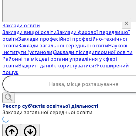
×
Заклади освіти
Заклади вищої освіти
Заклади фахової передвищої
освіти
Заклади професійної професійно-технічної
освіти
Заклади загальної середньої освіти
Наукові
інститути (установи)
Заклади післядипломної освіти
Районні та місцеві органи управління у сфері
освіти
Відкриті дані
Як користуватися?
Розширений
пошук
Реєстр суб'єктів освітньої діяльності
Заклади загальної середньої освіти