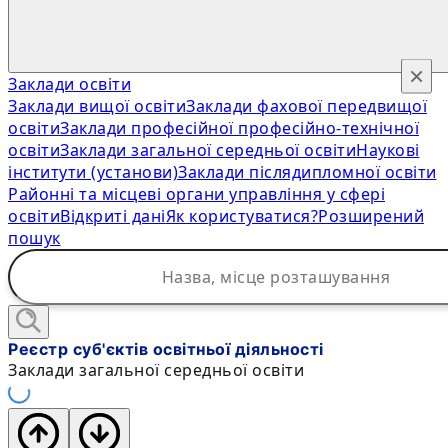
×
Заклади освіти
Заклади вищої освіти
Заклади фахової передвищої
освіти
Заклади професійної професійно-технічної
освіти
Заклади загальної середньої освіти
Наукові
інститути (установи)
Заклади післядипломної освіти
Районні та місцеві органи управління у сфері
освіти
Відкриті дані
Як користуватися?
Розширений
пошук
Реєстр суб'єктів освітньої діяльності
Заклади загальної середньої освіти