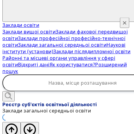
×
Заклади освіти
Заклади вищої освіти
Заклади фахової передвищої
освіти
Заклади професійної професійно-технічної
освіти
Заклади загальної середньої освіти
Наукові
інститути (установи)
Заклади післядипломної освіти
Районні та місцеві органи управління у сфері
освіти
Відкриті дані
Як користуватися?
Розширений
пошук
Реєстр суб'єктів освітньої діяльності
Заклади загальної середньої освіти