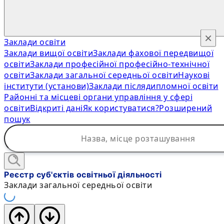
×
Заклади освіти
Заклади вищої освіти
Заклади фахової передвищої
освіти
Заклади професійної професійно-технічної
освіти
Заклади загальної середньої освіти
Наукові
інститути (установи)
Заклади післядипломної освіти
Районні та місцеві органи управління у сфері
освіти
Відкриті дані
Як користуватися?
Розширений
пошук
Реєстр суб'єктів освітньої діяльності
Заклади загальної середньої освіти