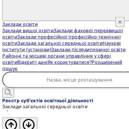
×
Заклади освіти
Заклади вищої освіти
Заклади фахової передвищої
освіти
Заклади професійної професійно-технічної
освіти
Заклади загальної середньої освіти
Наукові
інститути (установи)
Заклади післядипломної освіти
Районні та місцеві органи управління у сфері
освіти
Відкриті дані
Як користуватися?
Розширений
пошук
Реєстр суб'єктів освітньої діяльності
Заклади загальної середньої освіти