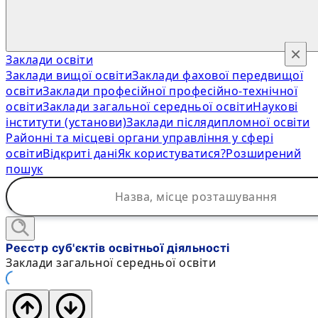
×
Заклади освіти
Заклади вищої освіти
Заклади фахової передвищої
освіти
Заклади професійної професійно-технічної
освіти
Заклади загальної середньої освіти
Наукові
інститути (установи)
Заклади післядипломної освіти
Районні та місцеві органи управління у сфері
освіти
Відкриті дані
Як користуватися?
Розширений
пошук
Реєстр суб'єктів освітньої діяльності
Заклади загальної середньої освіти