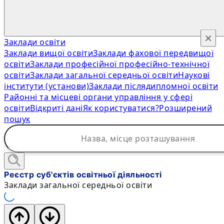
×
Заклади освіти
Заклади вищої освіти
Заклади фахової передвищої
освіти
Заклади професійної професійно-технічної
освіти
Заклади загальної середньої освіти
Наукові
інститути (установи)
Заклади післядипломної освіти
Районні та місцеві органи управління у сфері
освіти
Відкриті дані
Як користуватися?
Розширений
пошук
Реєстр суб'єктів освітньої діяльності
Заклади загальної середньої освіти