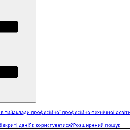
віти
Заклади професійної професійно-технічної освіт
Відкриті дані
Як користуватися?
Розширений пошук