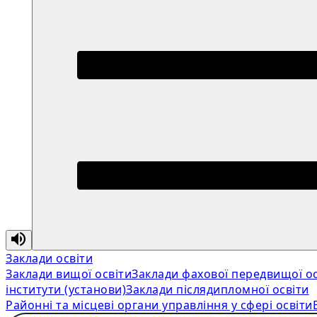
Заклади освіти
Заклади вищої освіти
Заклади фахової передвищої ос
інститути (установи)
Заклади післядипломної освіти
Районні та місцеві органи управління у сфері освіти