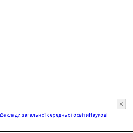
×
и
Заклади загальної середньої освіти
Наукові