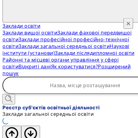
×
Заклади освіти
Заклади вищої освіти
Заклади фахової передвищої
освіти
Заклади професійної професійно-технічної
освіти
Заклади загальної середньої освіти
Наукові
інститути (установи)
Заклади післядипломної освіти
Районні та місцеві органи управління у сфері
освіти
Відкриті дані
Як користуватися?
Розширений
пошук
Реєстр суб'єктів освітньої діяльності
Заклади загальної середньої освіти