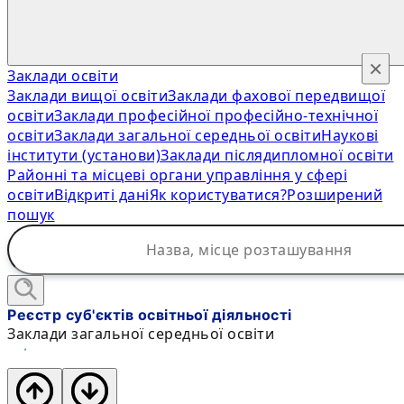
×
Заклади освіти
Заклади вищої освіти
Заклади фахової передвищої
освіти
Заклади професійної професійно-технічної
освіти
Заклади загальної середньої освіти
Наукові
інститути (установи)
Заклади післядипломної освіти
Районні та місцеві органи управління у сфері
освіти
Відкриті дані
Як користуватися?
Розширений
пошук
Реєстр суб'єктів освітньої діяльності
Заклади загальної середньої освіти