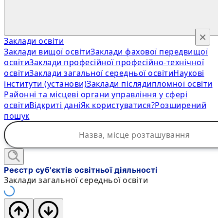
×
Заклади освіти
Заклади вищої освіти
Заклади фахової передвищої
освіти
Заклади професійної професійно-технічної
освіти
Заклади загальної середньої освіти
Наукові
інститути (установи)
Заклади післядипломної освіти
Районні та місцеві органи управління у сфері
освіти
Відкриті дані
Як користуватися?
Розширений
пошук
Реєстр суб'єктів освітньої діяльності
Заклади загальної середньої освіти