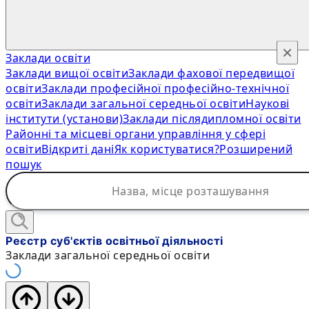
×
Заклади освіти
Заклади вищої освіти
Заклади фахової передвищої
освіти
Заклади професійної професійно-технічної
освіти
Заклади загальної середньої освіти
Наукові
інститути (установи)
Заклади післядипломної освіти
Районні та місцеві органи управління у сфері
освіти
Відкриті дані
Як користуватися?
Розширений
пошук
Реєстр суб'єктів освітньої діяльності
Заклади загальної середньої освіти