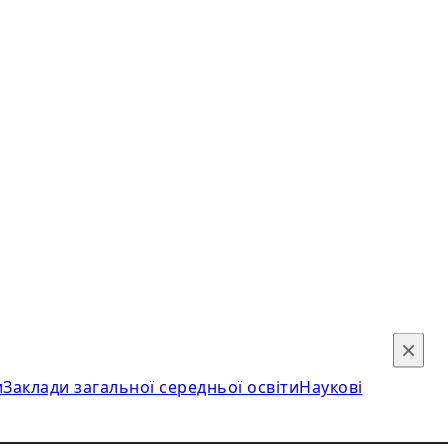
×
и
Заклади загальної середньої освіти
Наукові