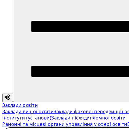
Заклади освіти
Заклади вищої освіти
Заклади фахової передвищої ос
інститути (установи)
Заклади післядипломної освіти
Районні та місцеві органи управління у сфері освіти