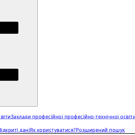
віти
Заклади професійної професійно-технічної освіт
Відкриті дані
Як користуватися?
Розширений пошук