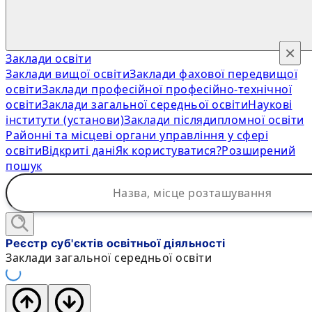
×
Заклади освіти
Заклади вищої освіти
Заклади фахової передвищої
освіти
Заклади професійної професійно-технічної
освіти
Заклади загальної середньої освіти
Наукові
інститути (установи)
Заклади післядипломної освіти
Районні та місцеві органи управління у сфері
освіти
Відкриті дані
Як користуватися?
Розширений
пошук
Реєстр суб'єктів освітньої діяльності
Заклади загальної середньої освіти