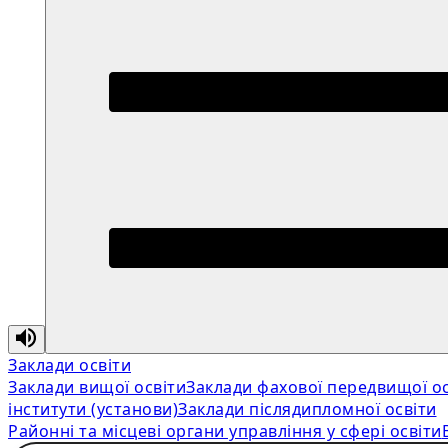
Заклади освіти
Заклади вищої освіти
Заклади фахової передвищої ос
інститути (установи)
Заклади післядипломної освіти
Районні та місцеві органи управління у сфері освіти