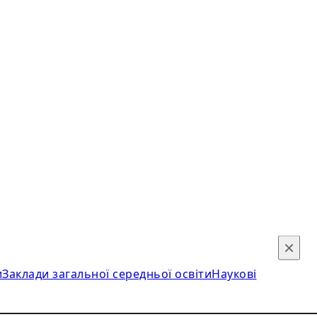
×
и
Заклади загальної середньої освіти
Наукові