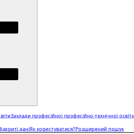
віти
Заклади професійної професійно-технічної освіт
Відкриті дані
Як користуватися?
Розширений пошук