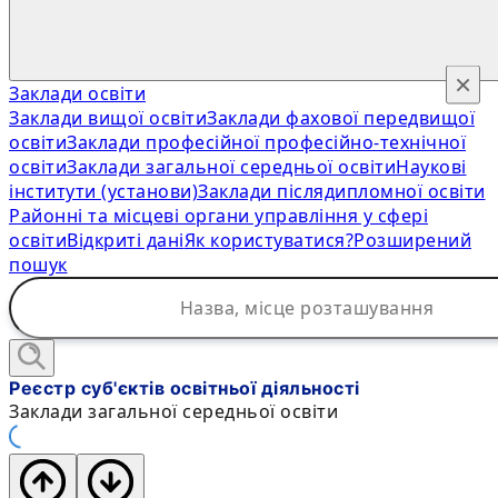
×
Заклади освіти
Заклади вищої освіти
Заклади фахової передвищої
освіти
Заклади професійної професійно-технічної
освіти
Заклади загальної середньої освіти
Наукові
інститути (установи)
Заклади післядипломної освіти
Районні та місцеві органи управління у сфері
освіти
Відкриті дані
Як користуватися?
Розширений
пошук
Реєстр суб'єктів освітньої діяльності
Заклади загальної середньої освіти