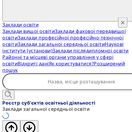
×
Заклади освіти
Заклади вищої освіти
Заклади фахової передвищої
освіти
Заклади професійної професійно-технічної
освіти
Заклади загальної середньої освіти
Наукові
інститути (установи)
Заклади післядипломної освіти
Районні та місцеві органи управління у сфері
освіти
Відкриті дані
Як користуватися?
Розширений
пошук
Реєстр суб'єктів освітньої діяльності
Заклади загальної середньої освіти