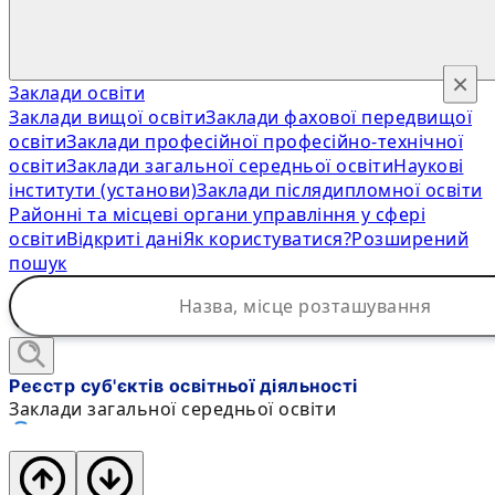
×
Заклади освіти
Заклади вищої освіти
Заклади фахової передвищої
освіти
Заклади професійної професійно-технічної
освіти
Заклади загальної середньої освіти
Наукові
інститути (установи)
Заклади післядипломної освіти
Районні та місцеві органи управління у сфері
освіти
Відкриті дані
Як користуватися?
Розширений
пошук
Реєстр суб'єктів освітньої діяльності
Заклади загальної середньої освіти