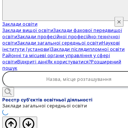
×
Заклади освіти
Заклади вищої освіти
Заклади фахової передвищої
освіти
Заклади професійної професійно-технічної
освіти
Заклади загальної середньої освіти
Наукові
інститути (установи)
Заклади післядипломної освіти
Районні та місцеві органи управління у сфері
освіти
Відкриті дані
Як користуватися?
Розширений
пошук
Реєстр суб'єктів освітньої діяльності
Заклади загальної середньої освіти