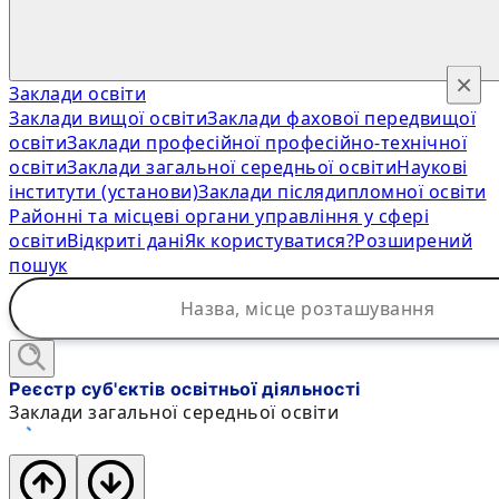
×
Заклади освіти
Заклади вищої освіти
Заклади фахової передвищої
освіти
Заклади професійної професійно-технічної
освіти
Заклади загальної середньої освіти
Наукові
інститути (установи)
Заклади післядипломної освіти
Районні та місцеві органи управління у сфері
освіти
Відкриті дані
Як користуватися?
Розширений
пошук
Реєстр суб'єктів освітньої діяльності
Заклади загальної середньої освіти