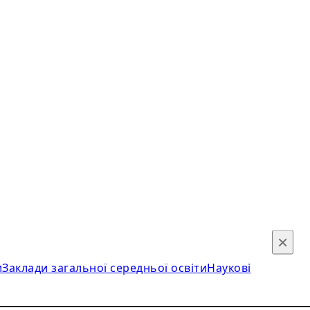
×
и
Заклади загальної середньої освіти
Наукові