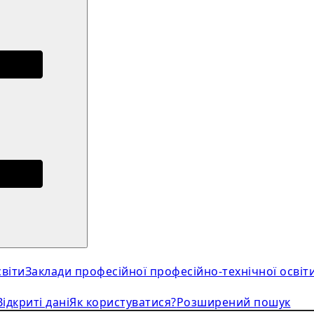
віти
Заклади професійної професійно-технічної освіт
Відкриті дані
Як користуватися?
Розширений пошук