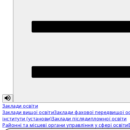
Заклади освіти
Заклади вищої освіти
Заклади фахової передвищої ос
інститути (установи)
Заклади післядипломної освіти
Районні та місцеві органи управління у сфері освіти