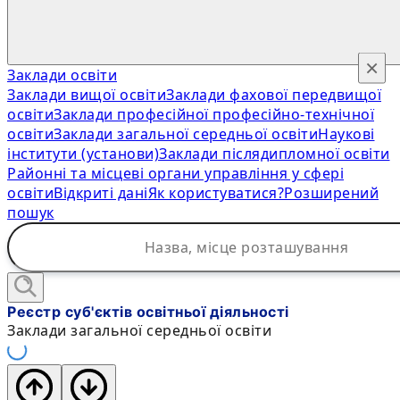
×
Заклади освіти
Заклади вищої освіти
Заклади фахової передвищої
освіти
Заклади професійної професійно-технічної
освіти
Заклади загальної середньої освіти
Наукові
інститути (установи)
Заклади післядипломної освіти
Районні та місцеві органи управління у сфері
освіти
Відкриті дані
Як користуватися?
Розширений
пошук
Реєстр суб'єктів освітньої діяльності
Заклади загальної середньої освіти