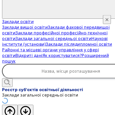
×
Заклади освіти
Заклади вищої освіти
Заклади фахової передвищої
освіти
Заклади професійної професійно-технічної
освіти
Заклади загальної середньої освіти
Наукові
інститути (установи)
Заклади післядипломної освіти
Районні та місцеві органи управління у сфері
освіти
Відкриті дані
Як користуватися?
Розширений
пошук
Реєстр суб'єктів освітньої діяльності
Заклади загальної середньої освіти