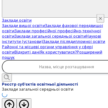
×
Заклади освіти
Заклади вищої освіти
Заклади фахової передвищої
освіти
Заклади професійної професійно-технічної
освіти
Заклади загальної середньої освіти
Наукові
інститути (установи)
Заклади післядипломної освіти
Районні та місцеві органи управління у сфері
освіти
Відкриті дані
Як користуватися?
Розширений
пошук
Реєстр суб'єктів освітньої діяльності
Заклади загальної середньої освіти