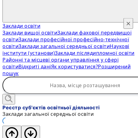
×
Заклади освіти
Заклади вищої освіти
Заклади фахової передвищої
освіти
Заклади професійної професійно-технічної
освіти
Заклади загальної середньої освіти
Наукові
інститути (установи)
Заклади післядипломної освіти
Районні та місцеві органи управління у сфері
освіти
Відкриті дані
Як користуватися?
Розширений
пошук
Реєстр суб'єктів освітньої діяльності
Заклади загальної середньої освіти