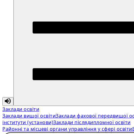
Заклади освіти
Заклади вищої освіти
Заклади фахової передвищої ос
інститути (установи)
Заклади післядипломної освіти
Районні та місцеві органи управління у сфері освіти