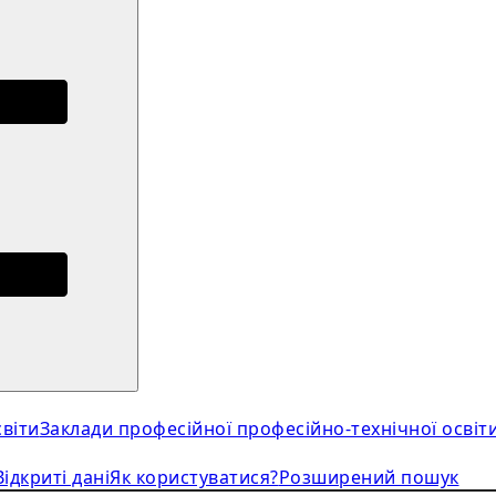
віти
Заклади професійної професійно-технічної освіт
Відкриті дані
Як користуватися?
Розширений пошук