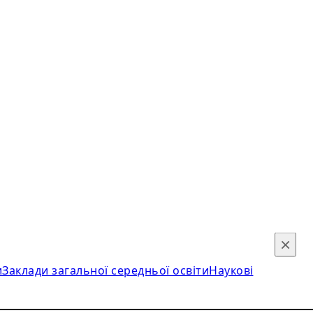
×
и
Заклади загальної середньої освіти
Наукові