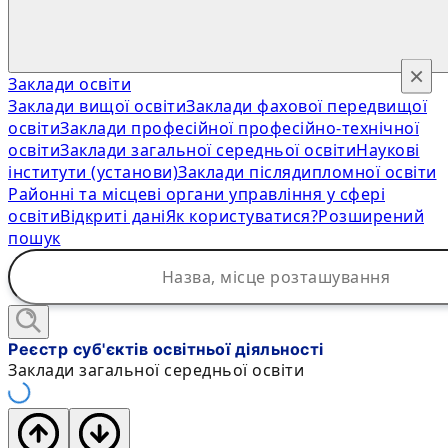
×
Заклади освіти
Заклади вищої освіти
Заклади фахової передвищої
освіти
Заклади професійної професійно-технічної
освіти
Заклади загальної середньої освіти
Наукові
інститути (установи)
Заклади післядипломної освіти
Районні та місцеві органи управління у сфері
освіти
Відкриті дані
Як користуватися?
Розширений
пошук
Реєстр суб'єктів освітньої діяльності
Заклади загальної середньої освіти