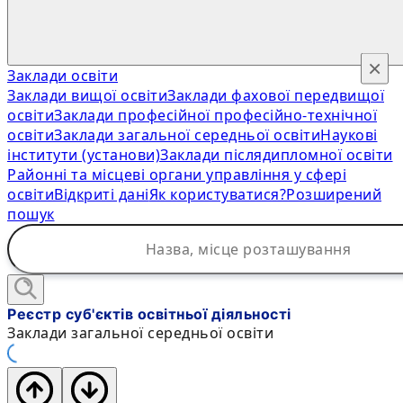
×
Заклади освіти
Заклади вищої освіти
Заклади фахової передвищої
освіти
Заклади професійної професійно-технічної
освіти
Заклади загальної середньої освіти
Наукові
інститути (установи)
Заклади післядипломної освіти
Районні та місцеві органи управління у сфері
освіти
Відкриті дані
Як користуватися?
Розширений
пошук
Реєстр суб'єктів освітньої діяльності
Заклади загальної середньої освіти