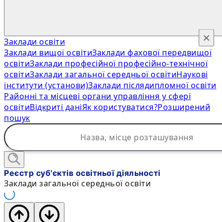
×
Заклади освіти
Заклади вищої освіти
Заклади фахової передвищої
освіти
Заклади професійної професійно-технічної
освіти
Заклади загальної середньої освіти
Наукові
інститути (установи)
Заклади післядипломної освіти
Районні та місцеві органи управління у сфері
освіти
Відкриті дані
Як користуватися?
Розширений
пошук
Реєстр суб'єктів освітньої діяльності
Заклади загальної середньої освіти