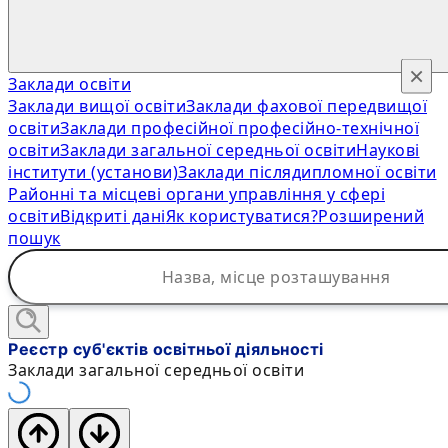
×
Заклади освіти
Заклади вищої освіти
Заклади фахової передвищої
освіти
Заклади професійної професійно-технічної
освіти
Заклади загальної середньої освіти
Наукові
інститути (установи)
Заклади післядипломної освіти
Районні та місцеві органи управління у сфері
освіти
Відкриті дані
Як користуватися?
Розширений
пошук
Реєстр суб'єктів освітньої діяльності
Заклади загальної середньої освіти