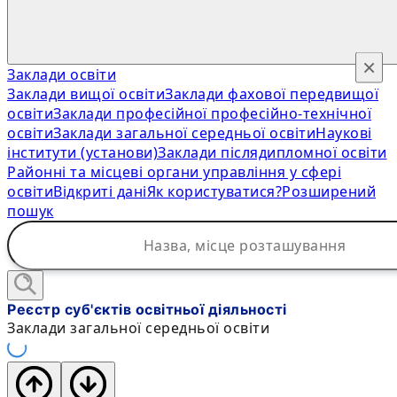
×
Заклади освіти
Заклади вищої освіти
Заклади фахової передвищої
освіти
Заклади професійної професійно-технічної
освіти
Заклади загальної середньої освіти
Наукові
інститути (установи)
Заклади післядипломної освіти
Районні та місцеві органи управління у сфері
освіти
Відкриті дані
Як користуватися?
Розширений
пошук
Реєстр суб'єктів освітньої діяльності
Заклади загальної середньої освіти