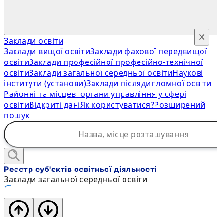
×
Заклади освіти
Заклади вищої освіти
Заклади фахової передвищої
освіти
Заклади професійної професійно-технічної
освіти
Заклади загальної середньої освіти
Наукові
інститути (установи)
Заклади післядипломної освіти
Районні та місцеві органи управління у сфері
освіти
Відкриті дані
Як користуватися?
Розширений
пошук
Реєстр суб'єктів освітньої діяльності
Заклади загальної середньої освіти