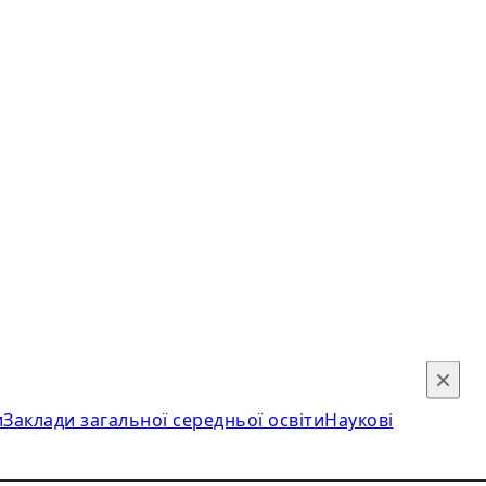
×
и
Заклади загальної середньої освіти
Наукові