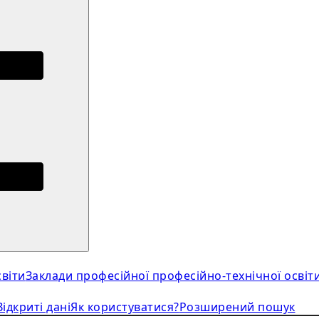
віти
Заклади професійної професійно-технічної освіт
Відкриті дані
Як користуватися?
Розширений пошук