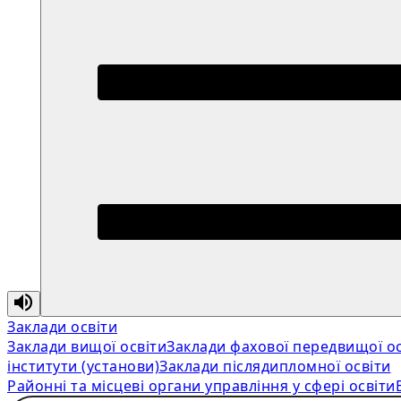
Заклади освіти
Заклади вищої освіти
Заклади фахової передвищої ос
інститути (установи)
Заклади післядипломної освіти
Районні та місцеві органи управління у сфері освіти