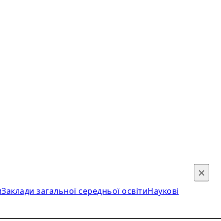
×
и
Заклади загальної середньої освіти
Наукові