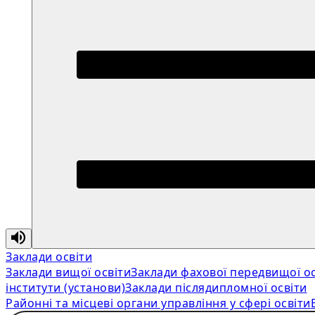
Заклади освіти
Заклади вищої освіти
Заклади фахової передвищої ос
інститути (установи)
Заклади післядипломної освіти
Районні та місцеві органи управління у сфері освіти