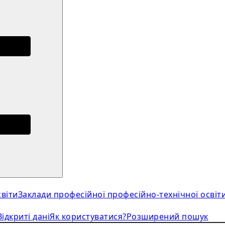
віти
Заклади професійної професійно-технічної освіт
Відкриті дані
Як користуватися?
Розширений пошук