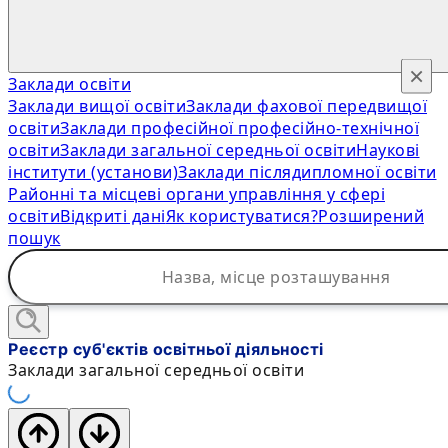
×
Заклади освіти
Заклади вищої освіти
Заклади фахової передвищої
освіти
Заклади професійної професійно-технічної
освіти
Заклади загальної середньої освіти
Наукові
інститути (установи)
Заклади післядипломної освіти
Районні та місцеві органи управління у сфері
освіти
Відкриті дані
Як користуватися?
Розширений
пошук
Реєстр суб'єктів освітньої діяльності
Заклади загальної середньої освіти