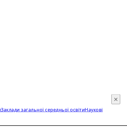
×
и
Заклади загальної середньої освіти
Наукові