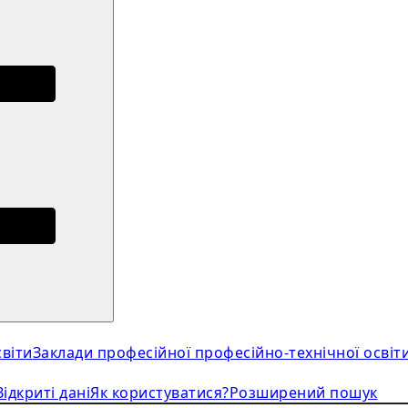
віти
Заклади професійної професійно-технічної освіт
Відкриті дані
Як користуватися?
Розширений пошук