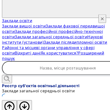
×
Заклади освіти
Заклади вищої освіти
Заклади фахової передвищої
освіти
Заклади професійної професійно-технічної
освіти
Заклади загальної середньої освіти
Наукові
інститути (установи)
Заклади післядипломної освіти
Районні та місцеві органи управління у сфері
освіти
Відкриті дані
Як користуватися?
Розширений
пошук
Реєстр суб'єктів освітньої діяльності
Заклади загальної середньої освіти