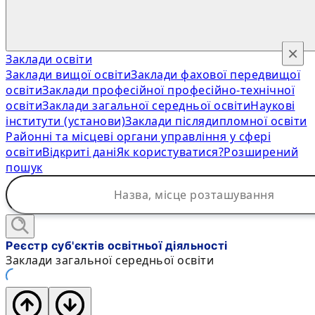
×
Заклади освіти
Заклади вищої освіти
Заклади фахової передвищої
освіти
Заклади професійної професійно-технічної
освіти
Заклади загальної середньої освіти
Наукові
інститути (установи)
Заклади післядипломної освіти
Районні та місцеві органи управління у сфері
освіти
Відкриті дані
Як користуватися?
Розширений
пошук
Реєстр суб'єктів освітньої діяльності
Заклади загальної середньої освіти